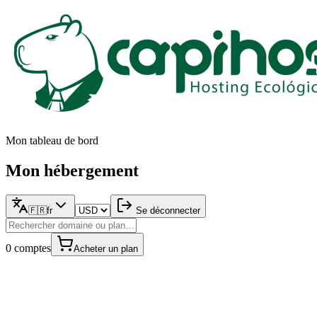
Mon tableau de bord
Mon hébergement
🇫🇷
fr
Se déconnecter
0
comptes
Acheter un plan