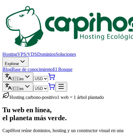
Hosting
VPS/VDS
Dominios
Soluciones
Explorar
Blog
Base de conocimiento
El Bosque
🇪🇸
es
🇪🇸
es
Hosting carbono-positivo
1 web = 1 árbol plantado
Tu web en línea,
el planeta más verde.
CapiHost reúne dominios, hosting y un constructor visual en una