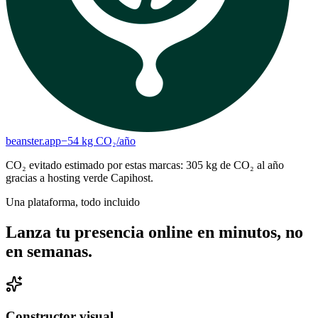
beanster.app
−
54
kg CO₂/
año
CO₂ evitado estimado por estas marcas:
305
kg de CO₂ al año
gracias a hosting verde Capihost.
Una plataforma, todo incluido
Lanza tu presencia online en minutos, no
en semanas.
Constructor visual