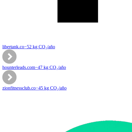
libertank.co
−
52
kg CO₂/
año
hounterleads.com
−
47
kg CO₂/
año
zionfitnessclub.co
−
45
kg CO₂/
año