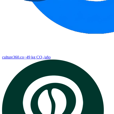
culture360.co
−
49
kg CO₂/
año