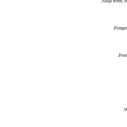
Aloja webs, 
Postgr
Post
W