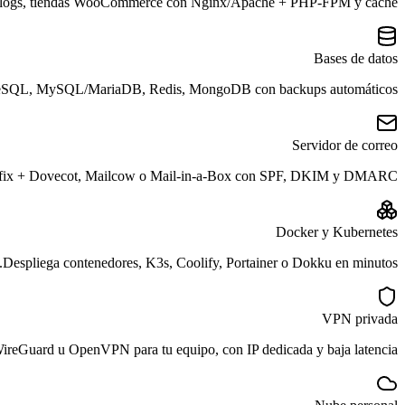
blogs, tiendas WooCommerce con Nginx/Apache + PHP-FPM y caché.
Bases de datos
eSQL, MySQL/MariaDB, Redis, MongoDB con backups automáticos.
Servidor de correo
fix + Dovecot, Mailcow o Mail-in-a-Box con SPF, DKIM y DMARC.
Docker y Kubernetes
Despliega contenedores, K3s, Coolify, Portainer o Dokku en minutos.
VPN privada
ireGuard u OpenVPN para tu equipo, con IP dedicada y baja latencia.