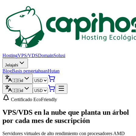
Hosting
VPS/VDS
Domain
Solusi
Jelajahi
Blog
Basis pengetahuan
Hutan
🇮🇩
id
🇮🇩
id
Certificado EcoFriendly
VPS/VDS en la nube que
planta un árbol
por cada mes de suscripción
Servidores virtuales de alto rendimiento con procesadores AMD