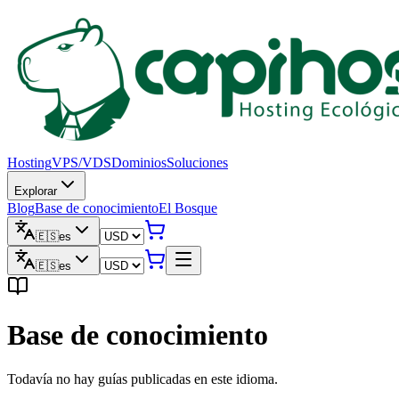
Hosting
VPS/VDS
Dominios
Soluciones
Explorar
Blog
Base de conocimiento
El Bosque
🇪🇸
es
🇪🇸
es
Base de conocimiento
Todavía no hay guías publicadas en este idioma.