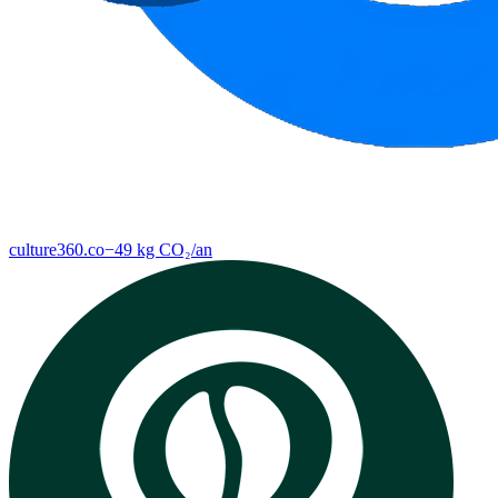
culture360.co
−
49
kg CO₂/
an