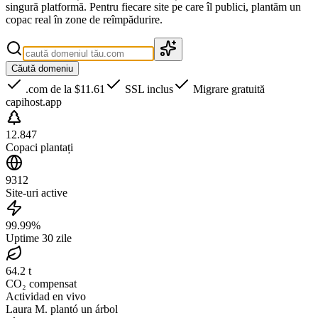
singură platformă. Pentru fiecare site pe care îl publici, plantăm un
copac real în zone de reîmpădurire.
Căută domeniu
.com de la
$11.61
SSL inclus
Migrare gratuită
capihost.app
12.847
Copaci plantați
9312
Site-uri active
99.99%
Uptime 30 zile
64.2 t
CO₂ compensat
Actividad en vivo
Laura M.
plantó
un árbol