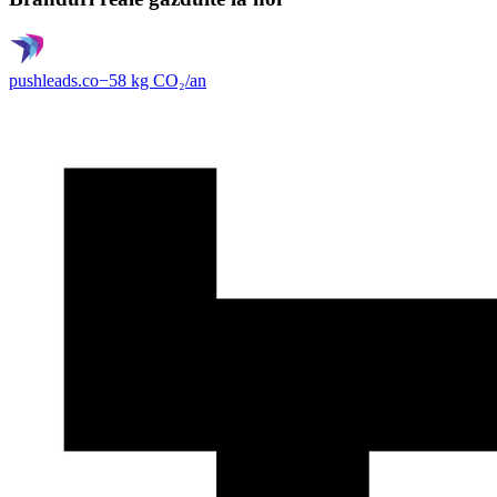
pushleads.co
−
58
kg CO₂/
an