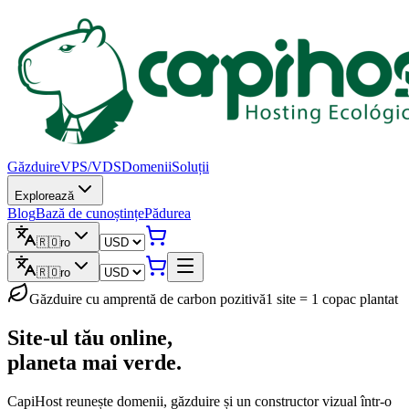
Găzduire
VPS/VDS
Domenii
Soluții
Explorează
Blog
Bază de cunoștințe
Pădurea
🇷🇴
ro
🇷🇴
ro
Găzduire cu amprentă de carbon pozitivă
1 site = 1 copac plantat
Site-ul tău online,
planeta mai verde.
CapiHost reunește domenii, găzduire și un constructor vizual într-o