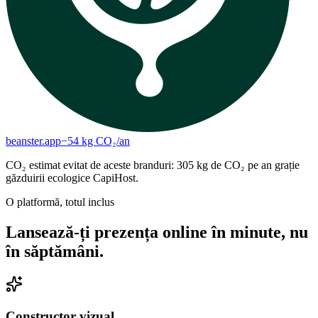
beanster.app
−
54
kg CO₂/
an
CO₂ estimat evitat de aceste branduri:
305
kg de CO₂ pe an
grație
găzduirii ecologice CapiHost.
O platformă, totul inclus
Lansează-ți prezența online în minute, nu
în săptămâni.
Constructor vizual