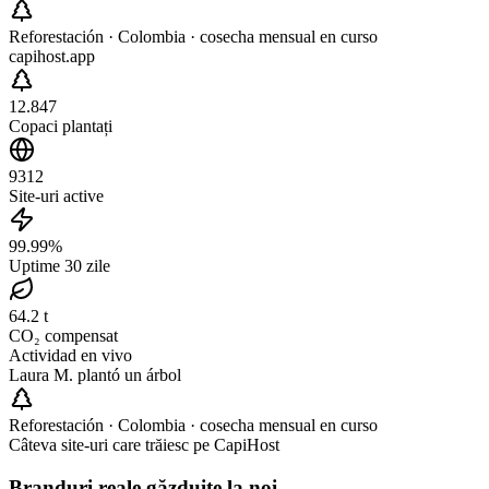
Reforestación · Colombia · cosecha mensual en curso
capihost.app
12.847
Copaci plantați
9312
Site-uri active
99.99%
Uptime 30 zile
64.2 t
CO₂ compensat
Actividad en vivo
Laura M.
plantó
un árbol
Reforestación · Colombia · cosecha mensual en curso
Câteva site-uri care trăiesc pe CapiHost
Branduri reale găzduite la noi