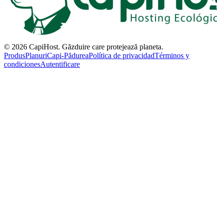
©
2026
CapiHost.
Găzduire care protejează planeta.
Produs
Planuri
Capi-Pădurea
Política de privacidad
Términos y
condiciones
Autentificare