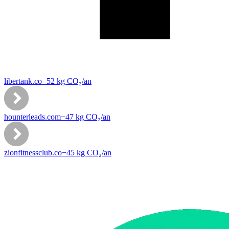
libertank.co
−
52
kg CO₂/
an
hounterleads.com
−
47
kg CO₂/
an
zionfitnessclub.co
−
45
kg CO₂/
an