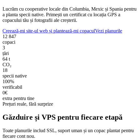
Lucrăm cu cooperative locale din Columbia, Mexic și Spania pentru
a planta specii native. Primești un certificat cu locația GPS a
copacului tău și fotografii ale creșterii.
Creează-mi site-ul web și plantează-mi copacul
Vezi planurile
12 847
copaci
3
țări
64 t
CO₂
18
specii native
100%
verificabil
0€
extra pentru tine
Prețuri reale, fără surprize
Găzduire și VPS pentru fiecare etapă
Toate planurile includ SSL, suport uman și un copac plantat pentru
fiecare cont nou.