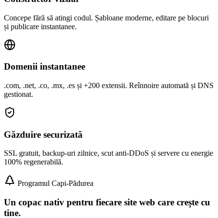
Concepe fără să atingi codul. Șabloane moderne, editare pe blocuri
și publicare instantanee.
Domenii instantanee
.com, .net, .co, .mx, .es și +200 extensii. Reînnoire automată și DNS
gestionat.
Găzduire securizată
SSL gratuit, backup-uri zilnice, scut anti-DDoS și servere cu energie
100% regenerabilă.
Programul Capi-Pădurea
Un copac nativ pentru fiecare site web care crește cu
tine.