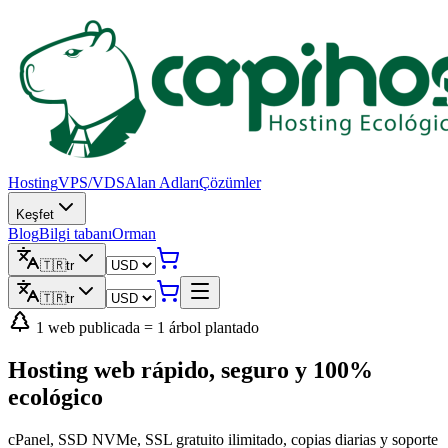
Hosting
VPS/VDS
Alan Adları
Çözümler
Keşfet
Blog
Bilgi tabanı
Orman
🇹🇷
tr
🇹🇷
tr
1 web publicada = 1 árbol plantado
Hosting web rápido, seguro y
100%
ecológico
cPanel, SSD NVMe, SSL gratuito ilimitado, copias diarias y soporte